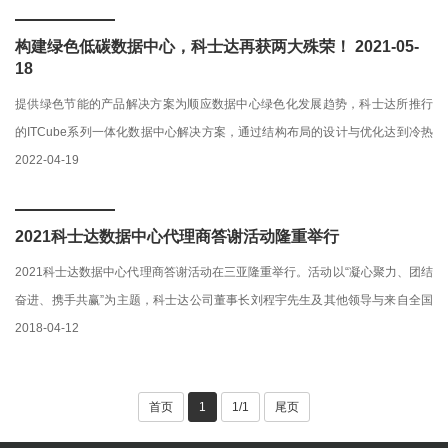
构建绿色低碳数据中心，科士达再获两大殊荣！ 2021-05-
18
提供绿色节能的产品解决方案为顺应数据中心绿色化发展趋势，科士达所推行
的ITCube系列一体化数据中心解决方案，通过结构布局的设计与优化达到冷热
通道遏制的效果，同时提供全封闭冷热通道隔离型机柜（IDU），全封闭冷···
2022-04-19
2021科士达数据中心代理商答谢活动隆重举行
2021科士达数据中心代理商答谢活动在三亚隆重举行。活动以“凝心聚力、团结
奋进、携手共赢”为主题，科士达公司董事长刘程宇先生及其他领导与来自全国
的优秀代理商伙伴齐聚三亚，以前瞻视野布局未来。本次活动是对20···
2018-04-12
首页
1
1/1
尾页