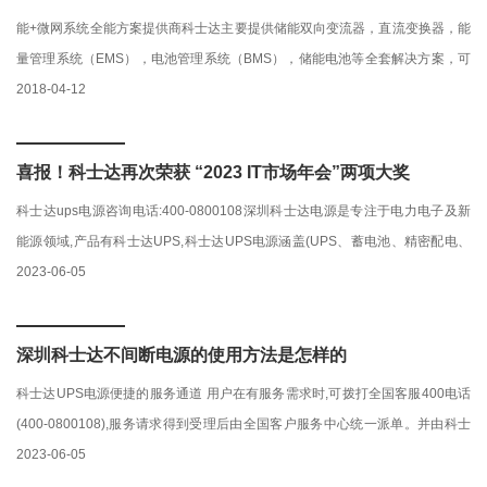
能+微网系统全能方案提供商科士达主要提供储能双向变流器，直流变换器，能
量管理系统（EMS），电池管理系统（BMS），储能电池等全套解决方案，可
以根据实际应用进行科学匹配，在发电侧缓解减排压力，在输配电侧促进电···
2018-04-12
喜报！科士达再次荣获 “2023 IT市场年会”两项大奖
科士达ups电源咨询电话:400-0800108深圳科士达电源是专注于电力电子及新
能源领域,产品有科士达UPS,科士达UPS电源涵盖(UPS、蓄电池、精密配电、
精密空调、充电桩等)快速成长为电力电子行业领域具
2023-06-05
深圳科士达不间断电源的使用方法是怎样的
科士达UPS电源便捷的服务通道 用户在有服务需求时,可拨打全国客服400电话
(400-0800108),服务请求得到受理后由全国客户服务中心统一派单。并由科士
达服务部门执行售后服务电话和问卷回访比如不间断电源的作用是很大的···
2023-06-05